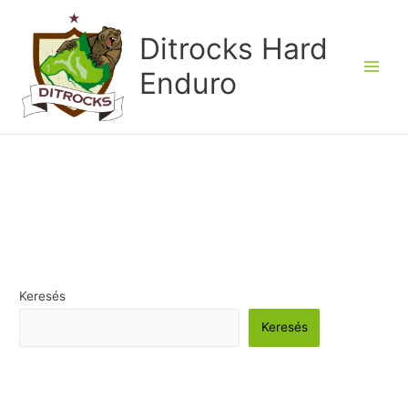
Skip
to
Ditrocks Hard
content
Enduro
Keresés
Keresés