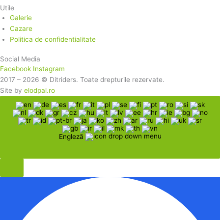
Utile
Galerie
Cazare
Politica de confidentialitate
Social Media
Facebook
Instagram
2017 – 2026 © Ditriders. Toate drepturile rezervate.
Site by
elodpal.ro
Engleză