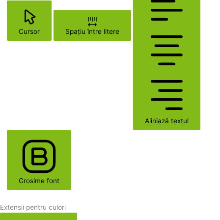
Cursor
Spațiu între litere
Aliniază textul
Grosime font
Extensii pentru culori