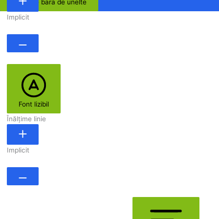
Ascunde bara de unelte
Implicit
Font lizibil
Înălțime linie
Implicit