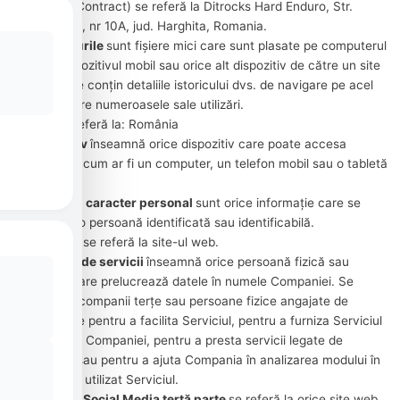
în acest Contract) se referă la Ditrocks Hard Enduro, Str.
Muresului, nr 10A, jud. Harghita, Romania.
Cookie -urile
sunt fișiere mici care sunt plasate pe computerul
dvs., dispozitivul mobil sau orice alt dispozitiv de către un site
web, care conțin detaliile istoricului dvs. de navigare pe acel
site, printre numeroasele sale utilizări.
Țara
se referă la: România
Dispozitiv
înseamnă orice dispozitiv care poate accesa
Serviciul, cum ar fi un computer, un telefon mobil sau o tabletă
digitală.
Datele cu caracter personal
sunt orice informație care se
referă la o persoană identificată sau identificabilă.
Serviciul
se referă la site-ul web.
Furnizor de servicii
înseamnă orice persoană fizică sau
juridică care prelucrează datele în numele Companiei. Se
referă la companii terțe sau persoane fizice angajate de
Companie pentru a facilita Serviciul, pentru a furniza Serviciul
în numele Companiei, pentru a presta servicii legate de
Serviciu sau pentru a ajuta Compania în analizarea modului în
care este utilizat Serviciul.
Serviciul Social Media terță parte
se referă la orice site web