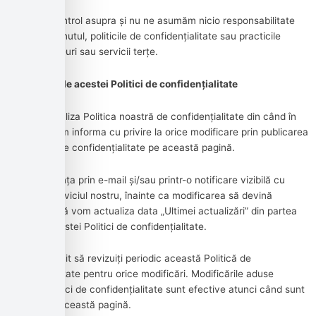
Nu avem control asupra și nu ne asumăm nicio responsabilitate
pentru conținutul, politicile de confidențialitate sau practicile
oricăror site-uri sau servicii terțe.
Modificări ale acestei Politici de confidențialitate
Putem actualiza Politica noastră de confidențialitate din când în
când. Vă vom informa cu privire la orice modificare prin publicarea
noii Politici de confidențialitate pe această pagină.
Vă vom anunța prin e-mail și/sau printr-o notificare vizibilă cu
privire la Serviciul nostru, înainte ca modificarea să devină
efectivă și vă vom actualiza data „Ultimei actualizări” din partea
de sus a acestei Politici de confidențialitate.
Sunteți sfătuit să revizuiți periodic această Politică de
confidențialitate pentru orice modificări. Modificările aduse
acestei Politici de confidențialitate sunt efective atunci când sunt
postate pe această pagină.