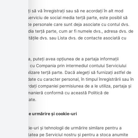
Dacă decideți să vă înregistrați sau să ne acordați în alt mod
acces la un serviciu de social media terță parte, este posibil să
colectăm date personale care sunt deja asociate cu contul dvs.
de social media terță parte, cum ar fi numele dvs., adresa dvs. de
e-mail, activitățile dvs. sau Lista dvs. de contacte asociată cu
acel cont.
De asemenea, puteți avea opțiunea de a partaja informații
suplimentare cu Compania prin intermediul contului Serviciului
dvs. de socializare terță parte. Dacă alegeți să furnizați astfel de
informații și date cu caracter personal, în timpul înregistrării sau în
alt mod, acordați companiei permisiunea de a le utiliza, partaja și
stoca într-o manieră conformă cu această Politică de
confidențialitate.
Tehnologii de urmărire și cookie-uri
Folosim cookie-uri și tehnologii de urmărire similare pentru a
urmări activitatea pe Serviciul nostru și pentru a stoca anumite