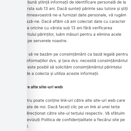
colectăm cu bună știință informații de identificare personală de la
oricine cu vârsta sub 13 ani. Dacă sunteți părinte sau tutore și știți
că copilul dumneavoastră ne-a furnizat date personale, vă rugăm
să Contactează-ne. Dacă aflăm că am colectat date cu caracter
personal de la oricine cu vârsta sub 13 ani fără verificarea
consimțământului părinților, luăm măsuri pentru a elimina acele
informații de pe serverele noastre.
Dacă trebuie să ne bazăm pe consimțământ ca bază legală pentru
prelucrarea informațiilor dvs. și țara dvs. necesită consimțământul
unui părinte, este posibil să solicităm consimțământul părintelui
dvs. înainte de a colecta și utiliza aceste informații.
Link-uri către alte site-uri web
Serviciul nostru poate conține link-uri către alte site-uri web care
nu sunt operate de noi. Dacă faceți clic pe un link al unei terțe
părți, veți fi direcționat către site-ul terțului respectiv. Vă sfătuim
insistent să revizuiți Politica de confidențialitate a fiecărui site pe
care îl vizitați.