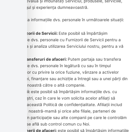
pentru a evalua și îmbunătăți Serviciul, produsele, serviciile,
marketingul și experiența dumneavoastră.
Putem partaja informațiile dvs. personale în următoarele situații:
Cu Furnizorii de Servicii:
Este posibil să împărtășim
informațiile dvs. personale cu Furnizorii de Servicii pentru a
monitoriza și analiza utilizarea Serviciului nostru, pentru a vă
contacta.
Pentru transferuri de afaceri:
Putem partaja sau transfera
informațiile dvs. personale în legătură cu sau în timpul
negocierilor cu privire la orice fuziune, vânzare a activelor
Companiei, finanțare sau achiziție a întregii sau a unei părți din
afacerea noastră către o altă companie.
Cu afiliații:
este posibil să împărtășim informațiile dvs. cu
afiliații noștri, caz în care le vom solicita acelor afiliați să
respecte această Politică de confidențialitate. Afiliații includ
compania noastră-mamă și orice alte filiale, parteneri de
asociere în participație sau alte companii pe care le controlăm
sau care se află sub control comun cu Noi.
Cu partenerii de afaceri:
este posibil să împărtășim informațiile