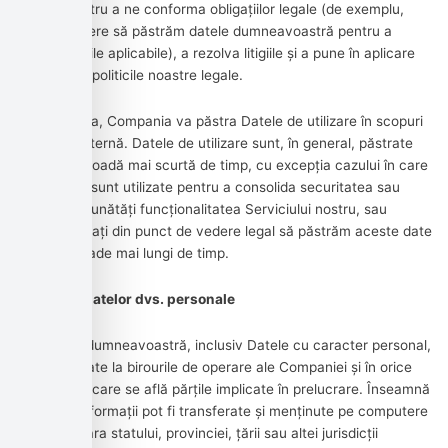
necesar pentru a ne conforma obligațiilor legale (de exemplu,
dacă ni se cere să păstrăm datele dumneavoastră pentru a
respecta legile aplicabile), a rezolva litigiile și a pune în aplicare
acordurile și politicile noastre legale.
De asemenea, Compania va păstra Datele de utilizare în scopuri
de analiză internă. Datele de utilizare sunt, în general, păstrate
pentru o perioadă mai scurtă de timp, cu excepția cazului în care
aceste date sunt utilizate pentru a consolida securitatea sau
pentru a îmbunătăți funcționalitatea Serviciului nostru, sau
suntem obligați din punct de vedere legal să păstrăm aceste date
pentru perioade mai lungi de timp.
Transferul datelor dvs. personale
Informațiile dumneavoastră, inclusiv Datele cu caracter personal,
sunt prelucrate la birourile de operare ale Companiei și în orice
alte locuri în care se află părțile implicate în prelucrare. Înseamnă
că aceste informații pot fi transferate și menținute pe computere
situate în afara statului, provinciei, țării sau altei jurisdicții