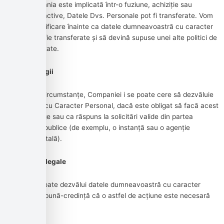
Dacă Compania este implicată într-o fuziune, achiziție sau
vânzare de active, Datele Dvs. Personale pot fi transferate. Vom
furniza o notificare înainte ca datele dumneavoastră cu caracter
personal să fie transferate și să devină supuse unei alte politici de
confidențialitate.
Aplicarea legii
În anumite circumstanțe, Companiei i se poate cere să dezvăluie
Datele Dvs. cu Caracter Personal, dacă este obligat să facă acest
lucru prin lege sau ca răspuns la solicitări valide din partea
autorităților publice (de exemplu, o instanță sau o agenție
guvernamentală).
Alte cerințe legale
Compania poate dezvălui datele dumneavoastră cu caracter
personal cu bună-credință că o astfel de acțiune este necesară
pentru: