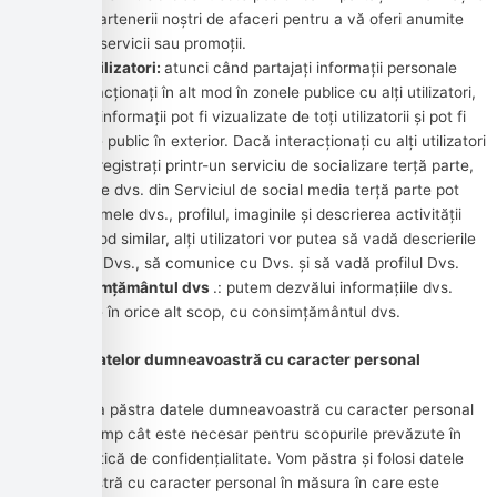
dvs. cu partenerii noștri de afaceri pentru a vă oferi anumite
produse, servicii sau promoții.
Cu alți utilizatori:
atunci când partajați informații personale
sau interacționați în alt mod în zonele publice cu alți utilizatori,
astfel de informații pot fi vizualizate de toți utilizatorii și pot fi
distribuite public în exterior. Dacă interacționați cu alți utilizatori
sau vă înregistrați printr-un serviciu de socializare terță parte,
contactele dvs. din Serviciul de social media terță parte pot
vedea numele dvs., profilul, imaginile și descrierea activității
dvs. În mod similar, alți utilizatori vor putea să vadă descrierile
activității Dvs., să comunice cu Dvs. și să vadă profilul Dvs.
Cu consimțământul dvs
.: putem dezvălui informațiile dvs.
personale în orice alt scop, cu consimțământul dvs.
Păstrarea datelor dumneavoastră cu caracter personal
Compania va păstra datele dumneavoastră cu caracter personal
numai atât timp cât este necesar pentru scopurile prevăzute în
această Politică de confidențialitate. Vom păstra și folosi datele
dumneavoastră cu caracter personal în măsura în care este