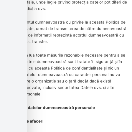
guvernamentale, unde legile privind protecția datelor pot diferi de
cele din jurisdicția dvs.
Consimțământul dumneavoastră cu privire la această Politică de
confidențialitate, urmat de transmiterea de către dumneavoastră
a unor astfel de informații reprezintă acordul dumneavoastră cu
privire la acest transfer.
Compania va lua toate măsurile rezonabile necesare pentru a se
asigura că datele dumneavoastră sunt tratate în siguranță și în
conformitate cu această Politică de confidențialitate și niciun
transfer al datelor dumneavoastră cu caracter personal nu va
avea loc către o organizație sau o țară decât dacă există
controale adecvate, inclusiv securitatea Datele dvs. și alte
informații personale.
Dezvăluirea datelor dumneavoastră personale
Tranzacții de afaceri