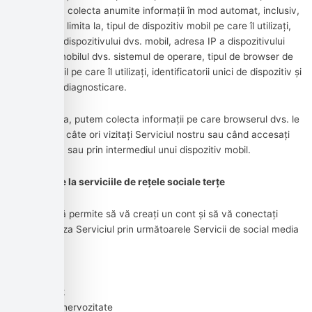
mobil, putem colecta anumite informații în mod automat, inclusiv,
dar fără a se limita la, tipul de dispozitiv mobil pe care îl utilizați,
ID-ul unic al dispozitivului dvs. mobil, adresa IP a dispozitivului
dvs. mobil, mobilul dvs. sistemul de operare, tipul de browser de
internet mobil pe care îl utilizați, identificatorii unici de dispozitiv și
alte date de diagnosticare.
De asemenea, putem colecta informații pe care browserul dvs. le
trimite ori de câte ori vizitați Serviciul nostru sau când accesați
Serviciul prin sau prin intermediul unui dispozitiv mobil.
Informații de la serviciile de rețele sociale terțe
Compania Vă permite să vă creați un cont și să vă conectați
pentru a utiliza Serviciul prin următoarele Servicii de social media
terță parte:
Google
Facebook
Stare de nervozitate