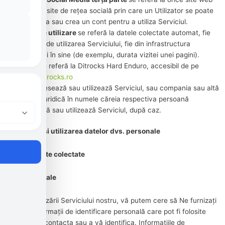
sau orice site de rețea socială prin care un Utilizator se poate
autentifica sau crea un cont pentru a utiliza Serviciul.
Datele de utilizare
se referă la datele colectate automat, fie
generate de utilizarea Serviciului, fie din infrastructura
Serviciului în sine (de exemplu, durata vizitei unei pagini).
Site-ul
se referă la Ditrocks Hard Enduro, accesibil de pe
https://ditrocks.ro
care
accesează sau utilizează Serviciul, sau compania sau altă
entitate juridică în numele căreia respectiva persoană
accesează sau utilizează Serviciul, după caz.
Colectarea și utilizarea datelor dvs. personale
Tipuri de date colectate
Date personale
În timpul utilizării Serviciului nostru, vă putem cere să Ne furnizați
anumite informații de identificare personală care pot fi folosite
pentru a vă contacta sau a vă identifica. Informațiile de