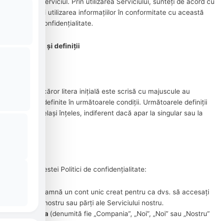
îmbunătăți Serviciul. Prin utilizarea Serviciului, sunteți de acord cu
colectarea și utilizarea informațiilor în conformitate cu această
Politică de confidențialitate.
Interpretare și definiții
Interpretare
Cuvintele a căror litera inițială este scrisă cu majuscule au
semnificații definite în următoarele condiții. Următoarele definiții
vor avea același înțeles, indiferent dacă apar la singular sau la
plural.
Definiții
În scopul acestei Politici de confidențialitate:
Cont
înseamnă un cont unic creat pentru ca dvs. să accesați
Serviciul nostru sau părți ale Serviciului nostru.
Compania
(denumită fie „Compania”, „Noi”, „Noi” sau „Nostru”