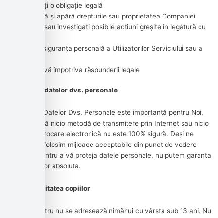
Respectați o obligație legală
Protejează și apără drepturile sau proprietatea Companiei
Preveniți sau investigați posibile acțiuni greșite în legătură cu
Serviciul
Protejați siguranța personală a Utilizatorilor Serviciului sau a
publicului
Protejați-vă împotriva răspunderii legale
Securitatea datelor dvs. personale
Securitatea Datelor Dvs. Personale este importantă pentru Noi,
dar rețineți că nicio metodă de transmitere prin Internet sau nicio
metodă de stocare electronică nu este 100% sigură. Deși ne
străduim să folosim mijloace acceptabile din punct de vedere
comercial pentru a vă proteja datele personale, nu putem garanta
securitatea lor absolută.
Confidențialitatea copiilor
Serviciul nostru nu se adresează nimănui cu vârsta sub 13 ani. Nu