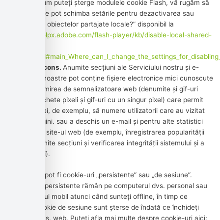
despre cum puteți șterge modulele cookie Flash, vă rugăm să
citiți „Unde pot schimba setările pentru dezactivarea sau
ștergerea obiectelor partajate locale?” disponibil la
https://helpx.adobe.com/flash-player/kb/disable-local-shared-
objects-
flash.html#main_Where_can_I_change_the_settings_for_disabling_
Web Beacons.
Anumite secțiuni ale Serviciului nostru și e-
mailurile noastre pot conține fișiere electronice mici cunoscute
sub denumirea de semnalizatoare web (denumite și gif-uri
clare, etichete pixeli și gif-uri cu un singur pixel) care permit
Companiei, de exemplu, să numere utilizatorii care au vizitat
acele pagini. sau a deschis un e-mail și pentru alte statistici
legate de site-ul web (de exemplu, înregistrarea popularității
unei anumite secțiuni și verificarea integrității sistemului și a
serverului).
Cookie-urile pot fi cookie-uri „persistente” sau „de sesiune”.
Cookie-urile persistente rămân pe computerul dvs. personal sau
pe dispozitivul mobil atunci când sunteți offline, în timp ce
modulele cookie de sesiune sunt șterse de îndată ce închideți
browserul dvs. web. Puteți afla mai multe despre cookie-uri aici: