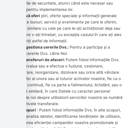
actualizările de securitate, atunci când este necesar sau
rezonabil pentru implementarea lor.
Pentru a vă oferi
știri, oferte speciale și informații generale
despre alte bunuri, servicii și evenimente pe care le oferim,
care sunt similare cu cele pe care le-ați achiziționat deja sau
despre care v-ați întrebat, cu excepția cazului în care ați ales
să nu primiți astfel de informații.
Pentru a gestiona cererile Dvs.:
Pentru a participa și a
gestiona cererile Dvs. către Noi.
Pentru transferuri de afaceri:
Putem folosi informațiile Dvs.
pentru a evalua sau a efectua o fuziune, cesionare,
restructurare, reorganizare, dizolvare sau orice altă vânzare
sau transfer al unora sau al tuturor activelor noastre, fie ca o
activitate continuă, fie ca parte a falimentului, lichidării, sau o
procedură similară, în care Datele cu caracter personal
deținute de noi despre utilizatorii serviciilor noastre se numără
printre activele transferate.
În alte scopuri
: Putem folosi informațiile Dvs. în alte scopuri,
cum ar fi analiza datelor, identificarea tendințelor de utilizare,
determinarea eficienței campaniilor noastre promoționale și