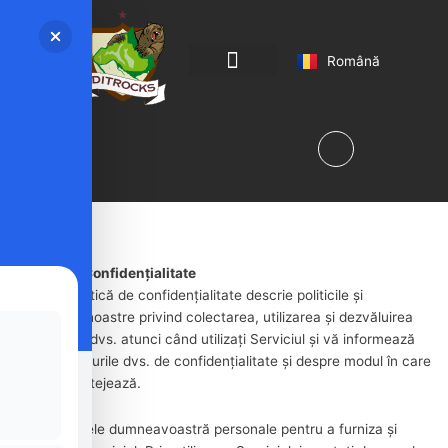
English
Română
Magyar
Despre Concurs
Program si Regulament
Politica de Confidențialitate
Această Politică de confidențialitate descrie politicile și
procedurile noastre privind colectarea, utilizarea și dezvăluirea
informațiilor dvs. atunci când utilizați Serviciul și vă informează
despre drepturile dvs. de confidențialitate și despre modul în care
legea vă protejează.
Utilizăm datele dumneavoastră personale pentru a furniza și