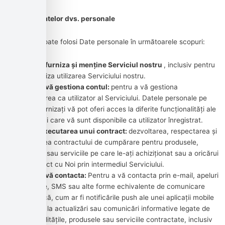
Utilizarea datelor dvs. personale
Compania poate folosi Date personale în următoarele scopuri:
Pentru a furniza și menține Serviciul nostru
, inclusiv pentru
a monitoriza utilizarea Serviciului nostru.
Pentru a vă gestiona contul:
pentru a vă gestiona
înregistrarea ca utilizator al Serviciului. Datele personale pe
care le furnizați vă pot oferi acces la diferite funcționalități ale
Serviciului care vă sunt disponibile ca utilizator înregistrat.
Pentru executarea unui contract:
dezvoltarea, respectarea și
îndeplinirea contractului de cumpărare pentru produsele,
articolele sau serviciile pe care le-ați achiziționat sau a oricărui
alt contract cu Noi prin intermediul Serviciului.
Pentru a vă contacta:
Pentru a vă contacta prin e-mail, apeluri
telefonice, SMS sau alte forme echivalente de comunicare
electronică, cum ar fi notificările push ale unei aplicații mobile
cu privire la actualizări sau comunicări informative legate de
funcționalitățile, produsele sau serviciile contractate, inclusiv