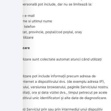
identificare personală pot include, dar nu se limitează la:
Adresa de e-mail
Primul nume si ultimul nume
Numar de telefon
Adresă, stat, provincie, poștal/cod poștal, oraș
Date de utilizare
Date de utilizare
Datele de utilizare sunt colectate automat atunci când utilizați
Serviciul.
Datele de utilizare pot include informații precum adresa de
protocol de internet a dispozitivului dvs. (de exemplu adresa IP),
tipul browserului, versiunea browserului, paginile Serviciului nostru
pe care le vizitați, ora și data vizitei dvs., timpul petrecut pe acele
pagini, dispozitivul unic identificatori și alte date de diagnosticare.
Când accesați Serviciul prin sau prin intermediul unui dispozitiv