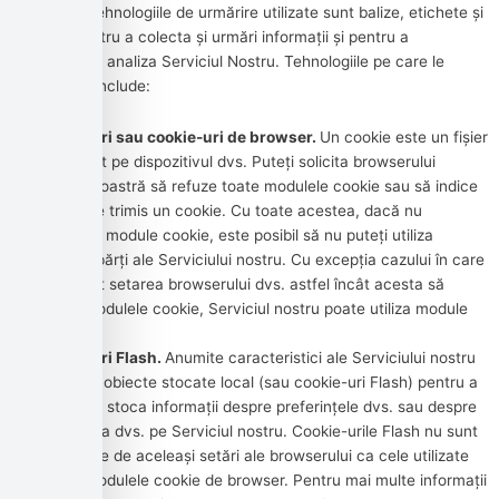
informații. Tehnologiile de urmărire utilizate sunt balize, etichete și
scripturi pentru a colecta și urmări informații și pentru a
îmbunătăți și analiza Serviciul Nostru. Tehnologiile pe care le
folosim pot include:
Cookie-uri sau cookie-uri de browser.
Un cookie este un fișier
mic plasat pe dispozitivul dvs. Puteți solicita browserului
dumneavoastră să refuze toate modulele cookie sau să indice
când este trimis un cookie. Cu toate acestea, dacă nu
acceptați module cookie, este posibil să nu puteți utiliza
anumite părți ale Serviciului nostru. Cu excepția cazului în care
ați ajustat setarea browserului dvs. astfel încât acesta să
refuze modulele cookie, Serviciul nostru poate utiliza module
cookie.
Cookie-uri Flash.
Anumite caracteristici ale Serviciului nostru
pot folosi obiecte stocate local (sau cookie-uri Flash) pentru a
colecta și stoca informații despre preferințele dvs. sau despre
activitatea dvs. pe Serviciul nostru. Cookie-urile Flash nu sunt
gestionate de aceleași setări ale browserului ca cele utilizate
pentru modulele cookie de browser. Pentru mai multe informații